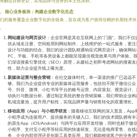
准触达目标受众，实现品牌与业务的本土化深耕。
、 核心业务板块：构建企业数字化生态
们的服务覆盖企业数字化的全链条，旨在成为客户值得信赖的长期技术伙
。
网站建设与网页设计
：企业官网是其在互联网上的“门面”。我们不仅
供从域名注册、空间租用到网站制作、上线维护的一站式服务，更注
设计与功能的结合。我们的设计团队精通响应式网页设计，确保网站
PC、平板、手机等各类设备上都能呈现最佳视觉效果与用户体验。
们深谙搜索引擎优化（SEO）原理，从建站之初即考虑网站的搜索友
性，助力企业提升线上曝光度。
新媒体运营与整合营销
：在社交媒体时代，单一渠道的推广已远远不
够。我们为企业提供专业的新媒体运营服务，包括但不限于微信公众
号、抖音、微博、小红书等平台的账号运营、内容策划、视觉设计、
动执行与数据分析。通过制定系统的整合营销策略，我们帮助企业构
私域流量池，提升用户粘性，实现品牌声量与销售转化的双重增长。
移动应用（App）与小程序研发
：随着移动互联网的深入普及，App
小程序成为连接用户、提供服务的关键入口。我们的技术团队拥有丰
的原生App（iOS/Android）与跨平台应用开发经验，同时也精于微
小程序、支付宝小程序等轻应用的快速研发。无论是电商零售、在线
务、企业内部管理还是创新工具类应用，我们都能根据客户的业务逻