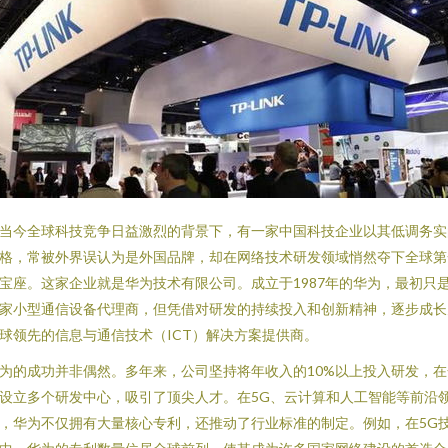
当今全球科技竞争日益激烈的背景下，有一家中国科技企业以其低调务实
格，常被外界误认为是外国品牌，却在网络技术研发领域悄然夺下全球第
宝座。这家企业就是华为技术有限公司。成立于1987年的华为，最初只
家小型通信设备代理商，但凭借对研发的持续投入和创新精神，逐步成长
球领先的信息与通信技术（ICT）解决方案提供商。
为的成功并非偶然。多年来，公司坚持将年收入的10%以上投入研发，在
设立多个研发中心，吸引了顶尖人才。在5G、云计算和人工智能等前沿
，华为不仅拥有大量核心专利，还推动了行业标准的制定。例如，在5G