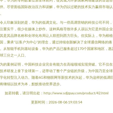
中，华为的专利数量位居全球前列，使其成为许多国家网络建设的首选合
伴。尽管面临国际政治压力和误解，华为仍以过硬的技术实力赢得市场认
。
令人印象深刻的是，华为的低调文化。与一些高调营销的科技公司不同，
注重实干，很少在媒体上炒作。这种风格导致许多人误以为它是外国企业
其是其品牌名称和全球化布局让人联想到西方巨头。但实际上，华为根植
国，秉承“以客户为中心”的理念，通过持续创新解决了全球通信网络的痛
。从智能手机到基站设备，华为的产品已服务超过170个国家和地区，惠
球三分之一人口。
为的案例证明，中国科技企业完全有能力在高端领域实现突破。它不仅在
技术研发上拿下全球第一，还带动了整个产业链的升级，为中国乃至全球
字化转型注入动力。随着6G和物联网等新技术的兴起，华为这样的低调
将继续以技术为本，默默推动世界进步。
如若转载，请注明出处：http://www.sdjzpay.com/product/42.html
更新时间：2026-08-06 19:03:54